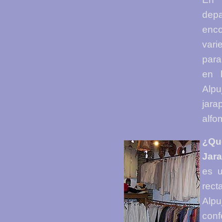
depa
enco
var
para
en l
Alpu
jar
alfo
¿Q
Jar
es u
recta
Alpu
con