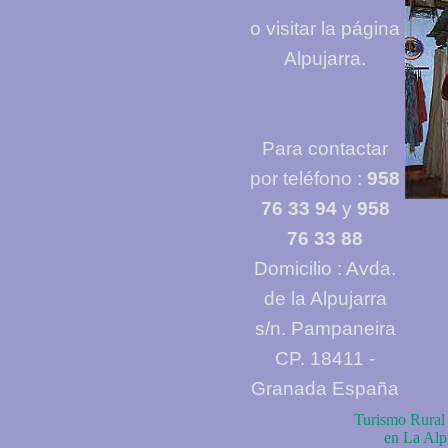
o visitar la página
Alpujarra.
Para contactar
por teléfono :
958
76 33 94
y
958
76 33 88
Domicilio : Avda.
de la Alpujarra
s/n. Pampaneira
CP. 18411 -
Granada España
Turismo Rural 
en La Al