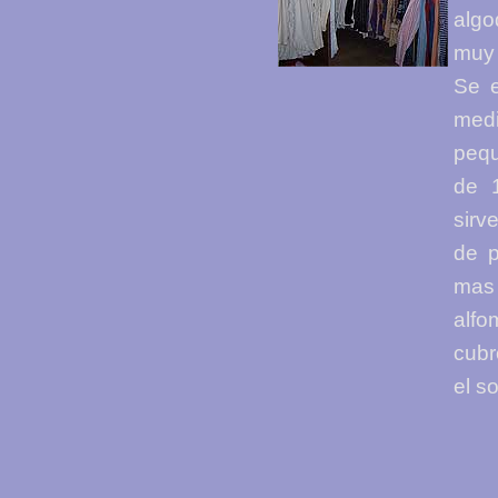
algo
muy 
Se e
med
peq
de 
sirv
de p
mas
alfo
cubr
el so