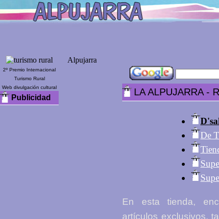
Alpujarra
2º Premio Internacional
Turismo Rural
Web divulgación cultural
LA ALPUJARRA - R
Publicidad
D'sa
De T
Tien
Supe
Supe
En esta tienda, en
artículos exclusivos, 