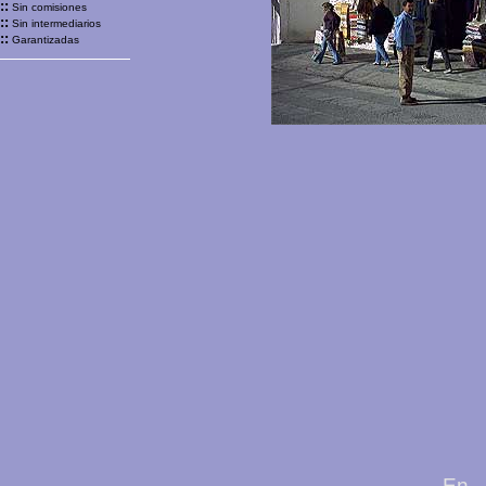
::
Sin comisiones
::
Sin intermediarios
::
Garantizadas
En